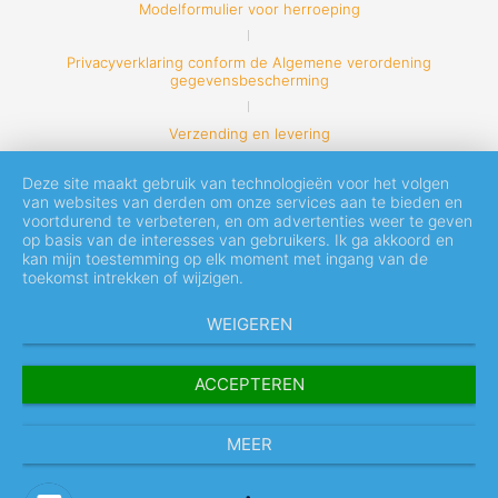
Modelformulier voor herroeping
Privacyverklaring conform de Algemene verordening
gegevensbescherming
Verzending en levering
Deze site maakt gebruik van technologieën voor het volgen
van websites van derden om onze services aan te bieden en
voortdurend te verbeteren, en om advertenties weer te geven
op basis van de interesses van gebruikers. Ik ga akkoord en
kan mijn toestemming op elk moment met ingang van de
toekomst intrekken of wijzigen.
WEIGEREN
ACCEPTEREN
MEER