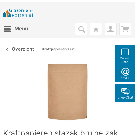
Menu
Overzicht
Kraftpapieren zak
Winkel
info
E-Mail
Live-Chat
Kraftpapieren stazak bruine zak