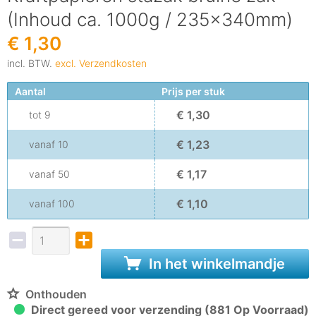
(Inhoud ca. 1000g / 235x340mm)
€ 1,30
incl. BTW.
excl. Verzendkosten
Aantal
Prijs per stuk
€ 1,30
tot
9
€ 1,23
vanaf
10
€ 1,17
vanaf
50
€ 1,10
vanaf
100
In het winkelmandje
Onthouden
Direct gereed voor verzending (881 Op Voorraad)